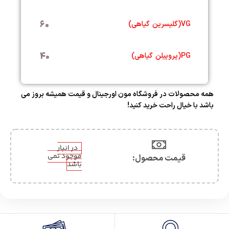
60
VG(گلیسرین گیاهی)
40
PG(پروپیلن گیاهی)
همه محصولات در فروشگاه مون اورجینال و قیمت همیشه بروز می
باشد
با خیال راحت خرید کنید!
در انبار
موجود نمی
قیمت محصول:​
باشد