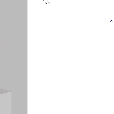
ودی
ست.