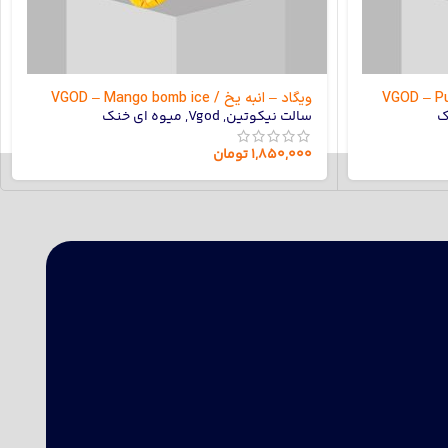
ویگاد – انبه یخ / VGOD – Mango bomb ice
ک
سالت نیکوتین
,
Vgod
,
میوه ای خنک
۱,۸۵۰,۰۰۰
تومان