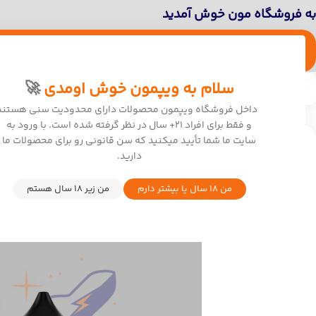
به فروشگاه مون خوش آمدید
ویپ
پاد
پادماد
یکبار مصرف
آیکاس
جویس
سالت نیکوتین
لوازم جانبی
سلام به ویپمون خوش اومدی
🚀
خانه
/
سالت نیکوتین
/
Blvk
/
بی ال وی کی – تنباکو پسته / BLVK – Pistachio
داخل فروشگاه ویپمون محصولات دارای محدودیت سنی هستند
و فقط برای افراد ۲۱+ سال در نظر گرفته شده است. با ورود به
سایت ما شما تأیید میکنید که سن قانونی رو برای محصولات ما
دارید.
من 18 سال یا بیشتر دارم
من زیر 18 سال هستم
اتمام موج
ودی