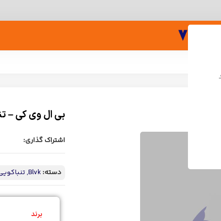
بی ال وی کی – تنباکو پسته 
اشتراک گذاری:
دسته:
Blvk
,
تنباکویی
برند