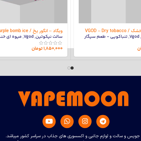
VGOD – Dry to
ویگاد – انگور یخ / VGOD – Purple bomb ice
Vgod
,
تنباکویی - طعم سیگار
سالت نیکوتین
,
Vgod
,
میوه ای خن
ن
۱,۸۵۰,۰۰۰
تومان
نواع جویس و سالت و لوازم جانبی و اکسسوری های جذاب در سراسر کشور میباشد.