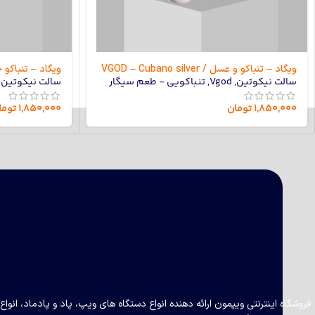
ویگاد – تنباکو و عسل / VGOD – Cubano silver
ویگاد – تنباکو خشک / bacco
سالت نیکوتین
,
Vgod
,
تنباکویی - طعم سیگار
سالت نیکوتین
,
۱,۸۵۰,۰۰۰
تومان
۱,۸۵۰,۰۰۰
توما
فروشگاه اینترنتی ویپمون ارائه دهنده انواع دستگاه های ویپ، پاد و پادماد، ا