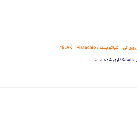
اکو پسته / BLVK – Pistachio”
*
علامت‌گذاری شده‌اند