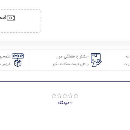
قیم
ت
جشنواره هفتگی مون
تضمین
رنت
با کلی قیمت شگفت انگیز
فروش م
0 دیدگاه