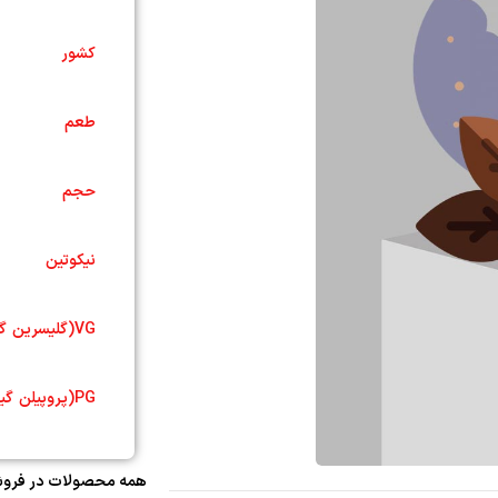
کشور
طعم
حجم
نیکوتین
VG(گلیسرین گیاهی)
PG(پروپیلن گیاهی)
همه محصولات در فروشگ